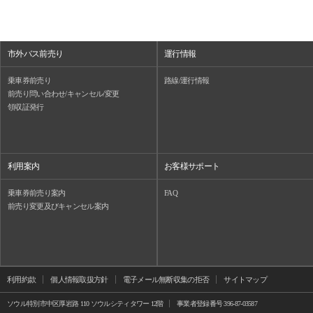
市外バス前売り
運行情報
乗車券前売り
路線/運行情報
前売り問い合わせ/キャンセル/変更
領収証発行
利用案内
お客様サポート
乗車券前売り案内
FAQ
前売り変更及びキャンセル案内
利用約款
個人情報取扱方針
電子メール無断収集の拒否
サイトマップ
ソウル特別市中区厚岩路 110 ソウルシティタワー 12階
事業者登録番号 396-87-03587